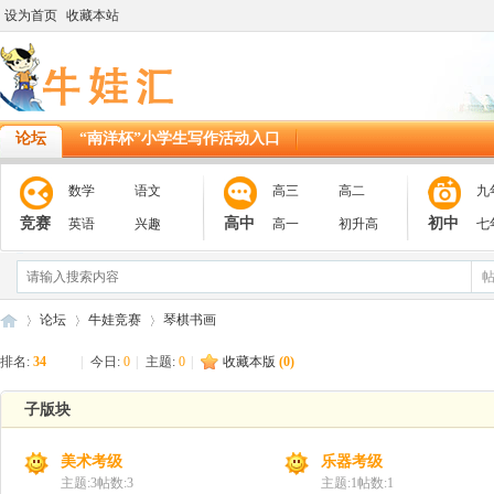
设为首页
收藏本站
论坛
“南洋杯”小学生写作活动入口
数学
语文
高三
高二
九
竞赛
高中
初中
英语
兴趣
高一
初升高
七
论坛
牛娃竞赛
琴棋书画
排名:
34
|
今日:
0
|
主题:
0
|
收藏本版
(
0
)
子版块
11
»
›
›
美术考级
乐器考级
主题:
3
帖数:
3
主题:
1
帖数:
1