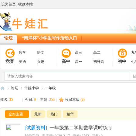
设为首页
收藏本站
论坛
“南洋杯”小学生写作活动入口
数学
语文
高三
高二
九
竞赛
高中
初中
英语
兴趣
高一
初升高
七
论坛
牛娃小学
一年级
排名:
35
|
今日:
0
|
主题:
256
|
收藏本版
(
2
)
11
»
全部主题
›
最新
›
热门
精华
[
试题资料
]
一年级第二学期数学课时练
我爱学习
发表于:
2020-3-17
查看: 3763 回复:
0