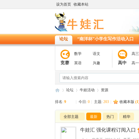
设为首页
收藏本站
论坛
“南洋杯”小学生写作活动入口
数学
语文
高三
竞赛
高中
英语
兴趣
高一
论坛
牛娃活动
资源
排名:
9
|
今日:
0
|
主题:
203
|
收藏本版
(
1
11
»
全部主题
›
最新
›
热门
精华
牛娃汇 强化课程订阅入口