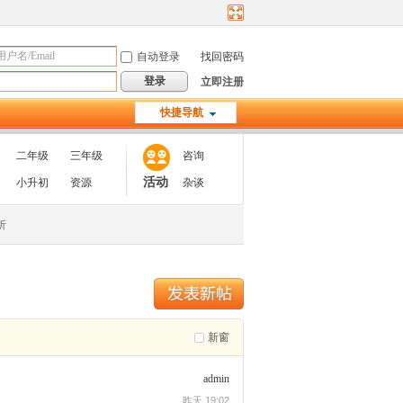
自动登录
找回密码
登录
立即注册
快捷导航
二年级
三年级
咨询
活动
小升初
资源
杂谈
析
新窗
admin
昨天 19:02