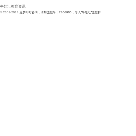
牛娃汇教育资讯
11
© 2001-2013
更多即时咨询，请加微信号：7366005，导入“牛娃汇”微信群
1