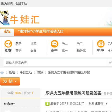
设为首页
收藏本站
论坛
“南洋杯”小学生写作活动入口
数学
语文
高三
高二
九
竞赛
高中
初中
英语
兴趣
高一
初升高
七
论坛
牛娃活动
资源
乐课力五年级暑假练习册及答案
乐课力五年级暑假练习册及答案
查看:
6646
|
回复:
1
[复制链
11
»
›
›
›
mulgory
发表于 2017-8-10 23:22:47
|
只看该作者