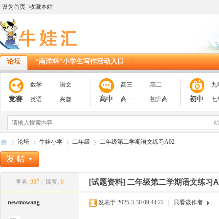
设为首页
收藏本站
论坛
“南洋杯”小学生写作活动入口
数学
语文
高三
高二
九
竞赛
高中
初中
英语
兴趣
高一
初升高
七
论坛
牛娃小学
二年级
二年级第二学期语文练习A02
[试题资料]
二年级第二学期语文练习A
查看:
937
|
回复:
0
11
»
›
›
›
newmowang
发表于 2025-3-30 09:44:22
|
只看该作者