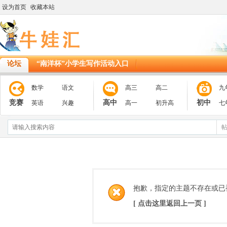
设为首页
收藏本站
论坛
“南洋杯”小学生写作活动入口
数学
语文
高三
高二
九
竞赛
高中
初中
英语
兴趣
高一
初升高
七
抱歉，指定的主题不存在或已
[ 点击这里返回上一页 ]