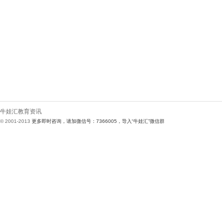
牛娃汇教育资讯
© 2001-2013
更多即时咨询，请加微信号：7366005，导入“牛娃汇”微信群