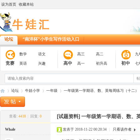
设为首页
收藏本站
论坛
“南洋杯”小学生写作活动入口
数学
语文
高三
高二
九
竞赛
高中
初中
英语
兴趣
高一
初升高
七
论坛
牛娃小学
一年级
一年级第一学期语、数、英每周练习（十二）
[试题资料]
一年级第一学期语、数、
查看:
4418
|
回复:
0
11
»
›
›
›
Whale
发表于 2018-11-22 00:20:34
|
只看该作者