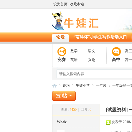
设为首页
收藏本站
论坛
“南洋杯”小学生写作活动入口
数学
语文
高三
竞赛
高中
英语
兴趣
高一
论坛
牛娃小学
一年级
一年级第一
[试题资料]
查看:
4450
|
回复:
0
11
»
›
›
›
Whale
发表于 2018-12