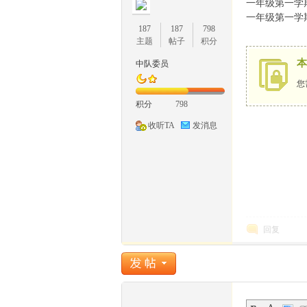
一年级第一学
一年级第一学
187
187
798
主题
帖子
积分
本
中队委员
您
1
积分
798
收听TA
发消息
牛
回复