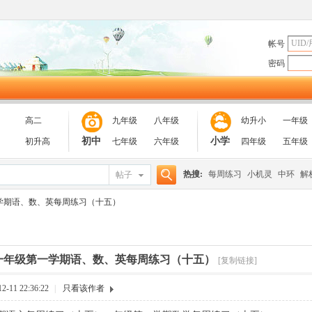
帐号
密码
高二
九年级
八年级
幼升小
一年级
初中
小学
初升高
七年级
六年级
四年级
五年级
热搜:
每周练习
小机灵
中环
解
帖子
搜
学期语、数、英每周练习（十五）
索
一年级第一学期语、数、英每周练习（十五）
[复制链接]
-11 22:36:22
|
只看该作者