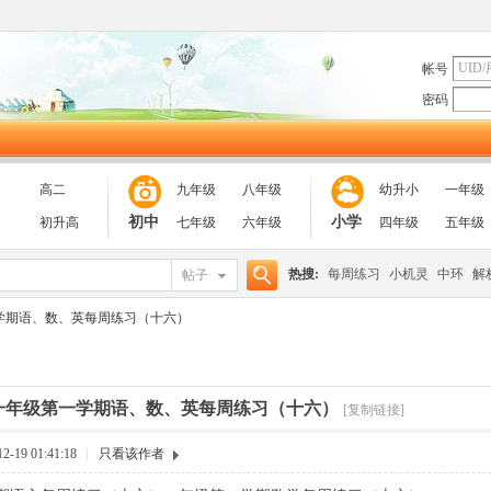
帐号
密码
高二
九年级
八年级
幼升小
一年级
初中
小学
初升高
七年级
六年级
四年级
五年级
热搜:
每周练习
小机灵
中环
解
帖子
搜
学期语、数、英每周练习（十六）
索
一年级第一学期语、数、英每周练习（十六）
[复制链接]
-19 01:41:18
|
只看该作者