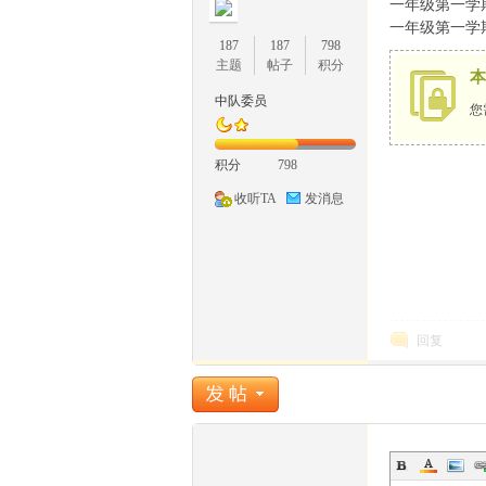
一年级第一学
一年级第一学
187
187
798
主题
帖子
积分
本
中队委员
您
1
积分
798
收听TA
发消息
回复
牛