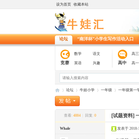
设为首页
收藏本站
论坛
“南洋杯”小学生写作活动入口
数学
语文
高三
竞赛
高中
英语
兴趣
高一
论坛
牛娃小学
一年级
一年级第一
[试题资料]
查看:
4884
|
回复:
0
11
»
›
›
›
Whale
发表于 2018-12