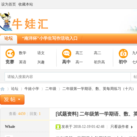
设为首页
收藏本站
论坛
“南洋杯”小学生写作活动入口
数学
语文
高三
高二
九
竞赛
高中
初中
英语
兴趣
高一
初升高
七
论坛
牛娃小学
二年级
二年级第一学期语、数、英每周练习（十六）
[试题资料]
二年级第一学期语、数、
查看:
4459
|
回复:
1
11
»
›
›
›
Whale
发表于 2018-12-19 01:42:48
|
只看该作者