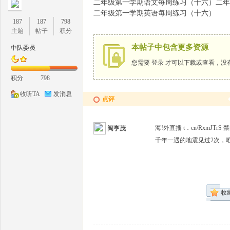
二年级第一学期语文每周练习（十六）二年
二年级第一学期英语每周练习（十六）
187
187
798
主题
帖子
积分
本帖子中包含更多资源
中队委员
您需要
登录
才可以下载或查看，没
1
积分
798
收听TA
发消息
点评
海!外直播 t．cn/RxmJT
阎亨茂
千年一遇的地震见过2次，
牛
收