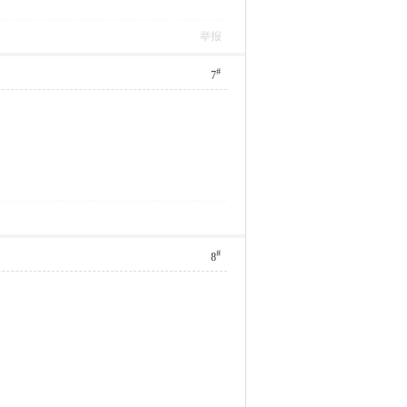
举报
#
7
#
8