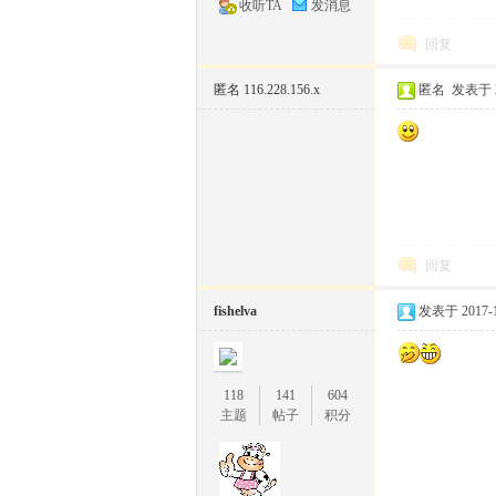
收听TA
发消息
回复
匿名
116.228.156.x
匿名
发表于 20
回复
fishelva
发表于 2017-1-
118
141
604
主题
帖子
积分