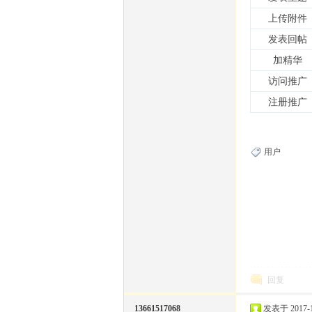
上传附件
发表回帖
娃
加精华
访问推广
注册推广
用户
汇
回复
13661517068
发表于 2017-1-