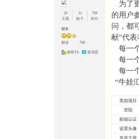
为了更
29
31
798
的用户
主题
帖子
积分
问，都
校长
献”代
1
积分
798
每一个
收听TA
发消息
每一个
每一个
“牛娃
奖励项目
牛
登陆
邮箱认证
设置头像
发表主题