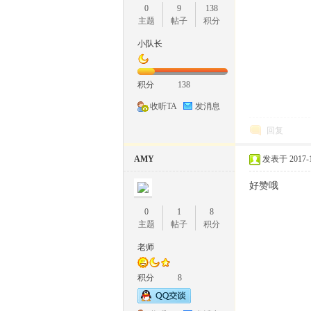
0
9
138
主题
帖子
积分
小队长
积分
138
收听TA
发消息
回复
AMY
发表于 2017-1-
好赞哦
0
1
8
主题
帖子
积分
老师
积分
8