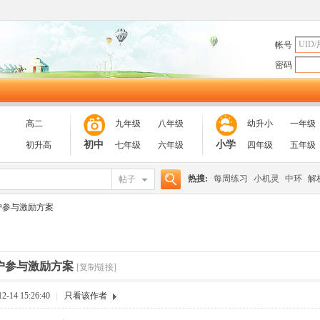
帐号
密码
高二
九年级
八年级
幼升小
一年级
初中
小学
初升高
七年级
六年级
四年级
五年级
热搜:
每周练习
小机灵
中环
解
帖子
搜
户参与激励方案
索
户参与激励方案
[复制链接]
-14 15:26:40
|
只看该作者