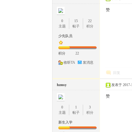
11
赞
0
15
22
主题
帖子
积分
少先队员
积分
22
收听TA
发消息
1
回复
hzmsy
发表于 2017-1-
赞
0
1
3
主题
帖子
积分
新生入学