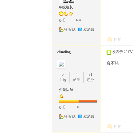
年级组长
积分
604
收听TA
发消息
回复
elisading
发表于 2017-3-
真不错
0
4
31
主题
帖子
积分
少先队员
积分
31
收听TA
发消息
回复