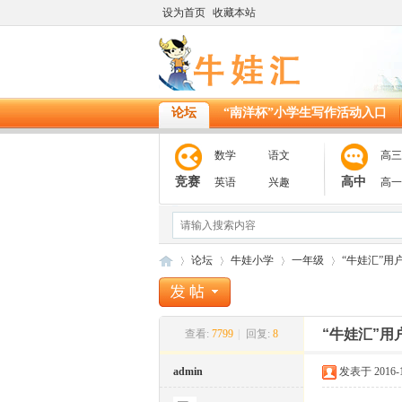
设为首页
收藏本站
论坛
“南洋杯”小学生写作活动入口
数学
语文
高三
竞赛
高中
英语
兴趣
高一
论坛
牛娃小学
一年级
“牛娃汇”用
“牛娃汇”用
查看:
7799
|
回复:
8
11
»
›
›
›
admin
发表于 2016-12