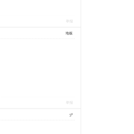
举报
地板
举报
#
5