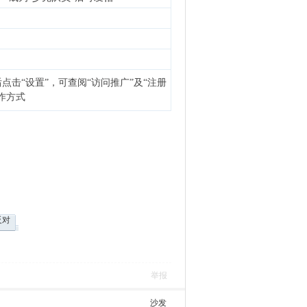
点击“设置”，可查阅“访问推广”及“注册
作方式
反对
举报
沙发