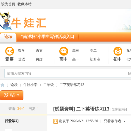
设为首页
收藏本站
论坛
“南洋杯”小学生写作活动入口
数学
语文
高三
高二
九
竞赛
高中
初中
英语
兴趣
高一
初升高
七
论坛
牛娃小学
二年级
二下英语练习13
[试题资料]
二下英语练习13
查看:
3440
|
回复:
1
[复制链接]
11
»
›
›
›
我爱学习
发表于 2020-6-21 13:55:36
|
只看该作者