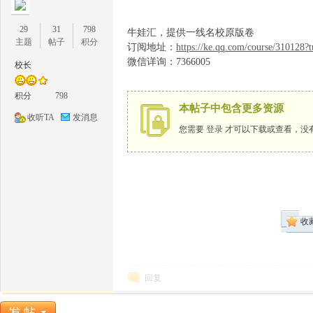
29
31
798
牛娃汇，提供一线名校原版卷
主题
帖子
积分
订阅地址：
https://ke.qq.com/course/310128?
微信详询：7366005
校长
1
积分
798
本帖子中包含更多资源
收听TA
发消息
您需要
登录
才可以下载或查看，没
收
牛
回复