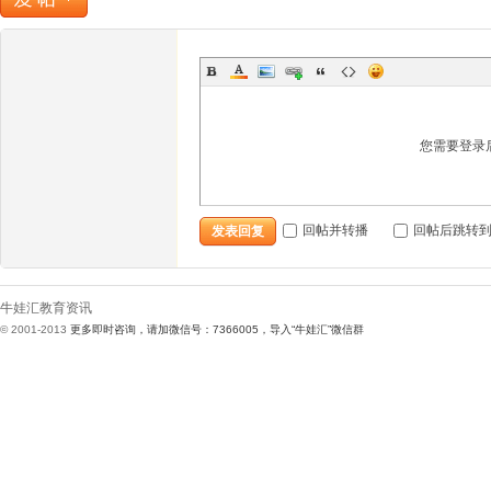
娃
您需要登录
回帖并转播
回帖后跳转
发表回复
汇
牛娃汇教育资讯
© 2001-2013
更多即时咨询，请加微信号：7366005，导入“牛娃汇”微信群