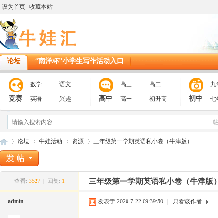
设为首页
收藏本站
论坛
“南洋杯”小学生写作活动入口
数学
语文
高三
高二
九
竞赛
高中
初中
英语
兴趣
高一
初升高
七
论坛
牛娃活动
资源
三年级第一学期英语私小卷（牛津版）
三年级第一学期英语私小卷（牛津版
查看:
3527
|
回复:
1
11
»
›
›
›
admin
发表于 2020-7-22 09:39:50
|
只看该作者