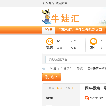
设为首页
收藏本站
论坛
“南洋杯”小学生写作活动入口
数学
语文
高三
竞赛
高中
英语
兴趣
高一
论坛
牛娃活动
资源
四年级第一学
四年级第一
查看:
3633
|
回复:
1
11
»
›
›
›
admin
发表于 2020-7-