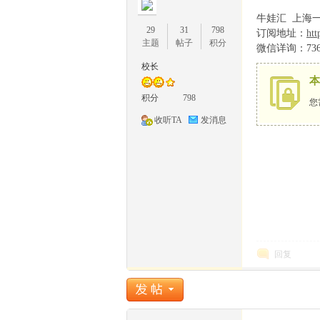
牛娃汇 上海
29
31
798
订阅地址：
htt
主题
帖子
积分
微信详询：736
校长
本
1
积分
798
您
收听TA
发消息
牛
回复