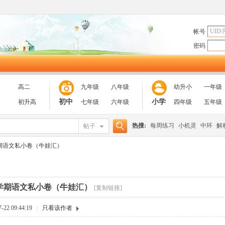
帐号
密码
高二
九年级
八年级
幼升小
一年级
初中
小学
初升高
七年级
六年级
四年级
五年级
热搜:
每周练习
小机灵
中环
解
帖子
搜
期语文私小卷（牛娃汇）
索
学期语文私小卷（牛娃汇）
[复制链接]
22 09:44:19
|
只看该作者