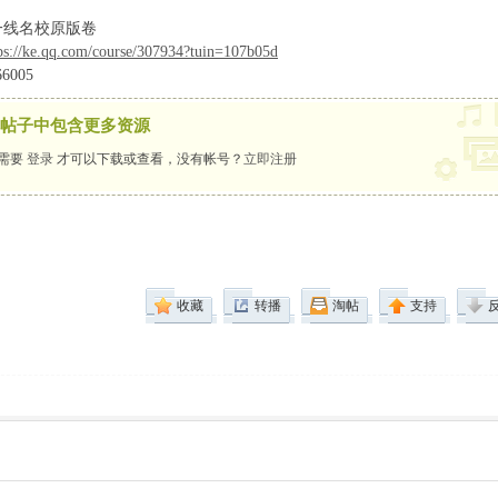
一线名校原版卷
ps://ke.qq.com/course/307934?tuin=107b05d
6005
帖子中包含更多资源
需要
登录
才可以下载或查看，没有帐号？
立即注册
收藏
转播
淘帖
支持