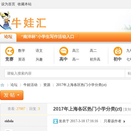
设为首页
收藏本站
论坛
“南洋杯”小学生写作活动入口
数学
语文
高三
高二
九
竞赛
高中
初中
英语
兴趣
高一
初升高
七
论坛
牛娃活动
资源
2017年上海各区热门小学分类(zt)
2017年上海各区热门小学分类(zt)
查看:
27987
|
回复:
3
[复
11
»
›
›
›
eidola
发表于 2017-3-18 17:16:16
|
只看该作者