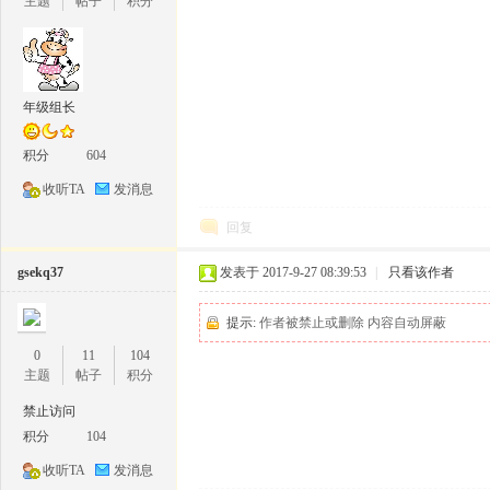
主题
帖子
积分
娃
年级组长
积分
604
收听TA
发消息
回复
gsekq37
发表于 2017-9-27 08:39:53
|
只看该作者
汇
提示:
作者被禁止或删除 内容自动屏蔽
0
11
104
主题
帖子
积分
禁止访问
积分
104
收听TA
发消息