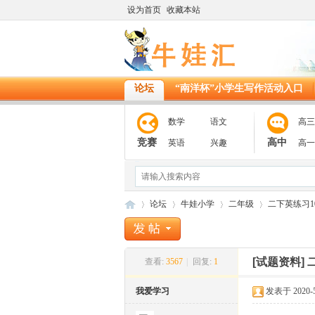
设为首页
收藏本站
论坛
“南洋杯”小学生写作活动入口
数学
语文
高三
竞赛
高中
英语
兴趣
高一
论坛
牛娃小学
二年级
二下英练习1
[试题资料]
查看:
3567
|
回复:
1
11
»
›
›
›
我爱学习
发表于 2020-5-