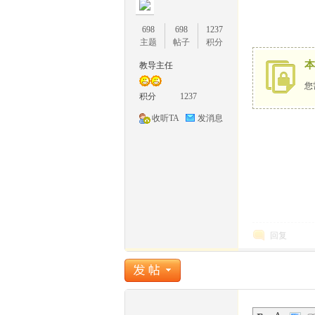
698
698
1237
主题
帖子
积分
本
教导主任
您
1
积分
1237
收听TA
发消息
牛
回复