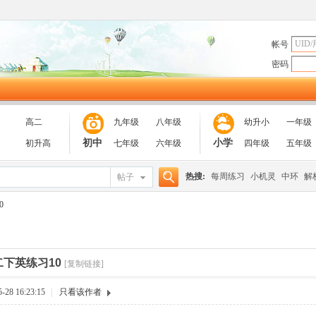
帐号
密码
高二
九年级
八年级
幼升小
一年级
初中
小学
初升高
七年级
六年级
四年级
五年级
热搜:
每周练习
小机灵
中环
解
帖子
搜
0
索
二下英练习10
[复制链接]
28 16:23:15
|
只看该作者