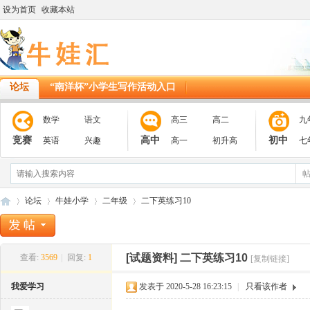
设为首页
收藏本站
论坛
“南洋杯”小学生写作活动入口
数学
语文
高三
高二
九
竞赛
高中
初中
英语
兴趣
高一
初升高
七
论坛
牛娃小学
二年级
二下英练习10
[试题资料]
二下英练习10
查看:
3569
|
回复:
1
[复制链接]
11
»
›
›
›
我爱学习
发表于 2020-5-28 16:23:15
|
只看该作者