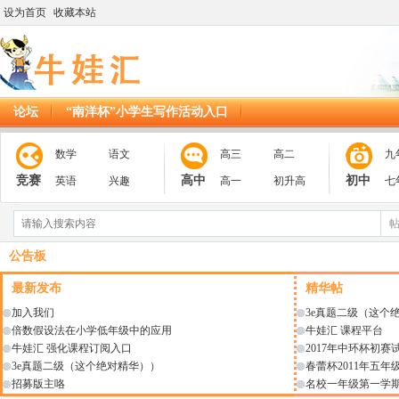
设为首页
收藏本站
论坛
“南洋杯”小学生写作活动入口
数学
语文
高三
高二
九
竞赛
高中
初中
英语
兴趣
高一
初升高
七
公告板
最新发布
精华帖
加入我们
3e真题二级（这个
倍数假设法在小学低年级中的应用
牛娃汇 课程平台
牛娃汇 强化课程订阅入口
2017年中环杯初赛
3e真题二级（这个绝对精华））
春蕾杯2011年五年
招募版主咯
名校一年级第一学